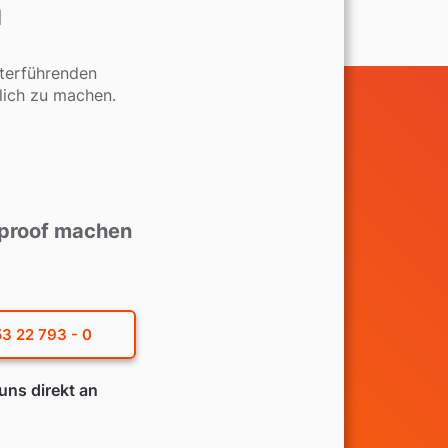
a
iterführenden
ich zu machen.
tproof machen
3 22 793 - 0
uns direkt an