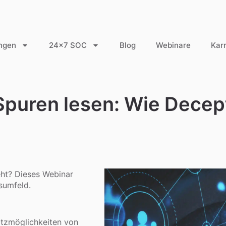
ngen
24×7 SOC
Blog
Webinare
Karr
 Spuren lesen: Wie Dece
eht? Dieses Webinar
sumfeld.
tzmöglichkeiten von