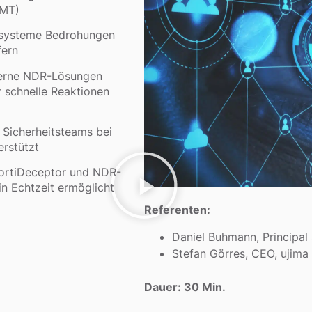
oMT)
systeme Bedrohungen
fern
rne NDR-Lösungen
r schnelle Reaktionen
 Sicherheitsteams bei
erstützt
FortiDeceptor und NDR-
n Echtzeit ermöglicht
Referenten:
Daniel Buhmann, Principal
Stefan Görres, CEO, ujim
Dauer: 30 Min.