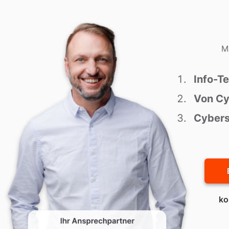
M
Info-T
Von Cy
Cybers
ko